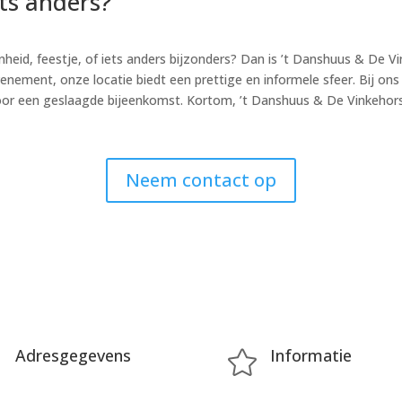
ets anders?
nheid, feestje, of iets anders bijzonders? Dan is ’t Danshuus & De
evenement, onze locatie biedt een prettige en informele sfeer. Bij o
n voor een geslaagde bijeenkomst. Kortom, ’t Danshuus & De Vinkehor
Neem contact op
Adresgegevens
Informatie

